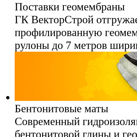
Поставки геомембраны
ГК ВекторСтрой отгружае
профилированную геомемб
рулоны до 7 метров шири
Бентонитовые маты
Современный гидроизоля
бентонитовой глины и гео