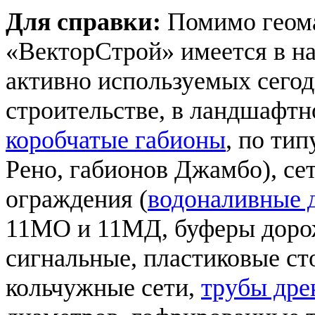
Для справки:
Помимо геома
«ВекторСтрой» имеется в н
активно используемых сего
строительстве, в ландшафтн
коробчатые габионы
, по ти
Рено, габионов Джамбо), се
ограждения (
водоналивные 
11МО и 11МД, буферы доро
сигнальные, пластиковые ст
кольчужные сети,
трубы дре