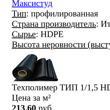
Максистуд
Тип
: профилированная
Страна производитель
: И
Сырье
: HDPE
Высота неровности (высту
Техполимер ТИП 1/1,5 H
Цена за м²
213.60
руб.