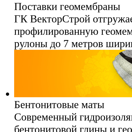
Поставки геомембраны
ГК ВекторСтрой отгружае
профилированную геомемб
рулоны до 7 метров шири
Бентонитовые маты
Современный гидроизоля
бентонитовой глины и гео