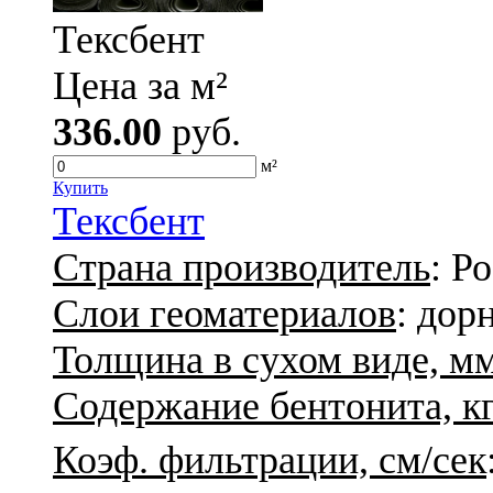
Тексбент
Цена за м²
336.00
руб.
м²
Купить
Тексбент
Страна производитель
: Р
Слои геоматериалов
: дор
Толщина в сухом виде, м
Содержание бентонита, кг
Коэф. фильтрации, см/сек