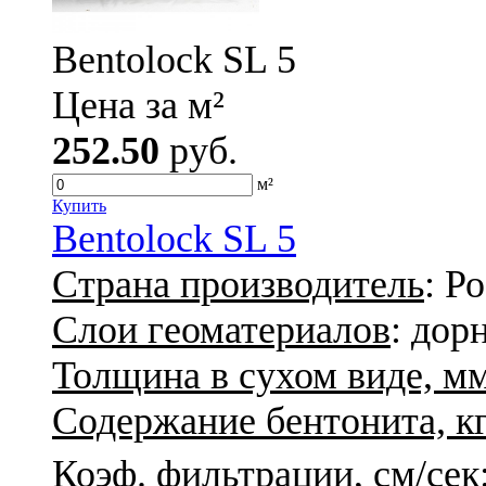
Bentolock SL 5
Цена за м²
252.50
руб.
м²
Купить
Bentolock SL 5
Страна производитель
: Р
Слои геоматериалов
: дор
Толщина в сухом виде, м
Содержание бентонита, кг
Коэф. фильтрации, см/сек