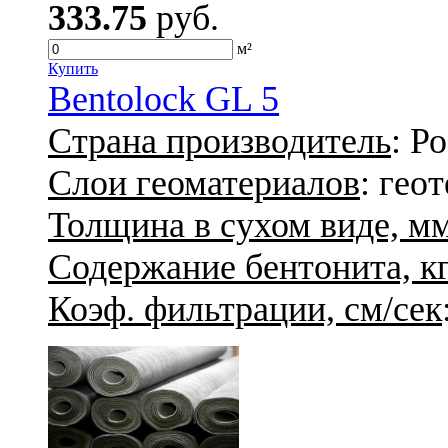
333.75
руб.
м²
Купить
Bentolock GL 5
Страна производитель
: Р
Слои геоматериалов
: гео
Толщина в сухом виде, м
Содержание бентонита, кг
Коэф. фильтрации, см/сек