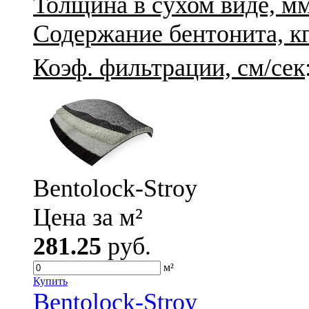
Толщина в сухом виде, м
Содержание бентонита, кг
Коэф. фильтрации, см/сек
Bentolock-Stroy
Цена за м²
281.25
руб.
м²
Купить
Bentolock-Stroy