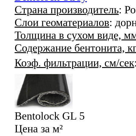
Страна производитель
: Р
Слои геоматериалов
: дор
Толщина в сухом виде, м
Содержание бентонита, кг
Коэф. фильтрации, см/сек
Bentolock GL 5
Цена за м²