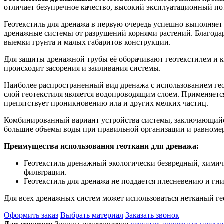
отличает безупречное качество, высокий эксплуатационный пот
Геотекстиль для дренажа в первую очередь успешно выполня
дренажные системы от разрушений корнями растений. Благода
выемки грунта и малых габаритов конструкции.
Для защиты дренажной трубы её оборачивают геотекстилем и к
происходит засорения и заиливания системы.
Наиболее распространенный вид дренажа с использованием гео
слой геотекстиля является водопроводящим слоем. Применяется
препятствует проникновению ила и других мелких частиц.
Комбинированный вариант устройства системы, заключающийся
большие объемы воды при правильной организации и равноме
Преимущества использования геоткани для дренажа:
Геотекстиль дренажный экологически безвредный, химич
фильтрации.
Геотекстиль для дренажа не поддается плесневению и гн
Для всех дренажных систем может использоваться нетканый гео
Оформить заказ
Выбрать материал
Заказать звонок