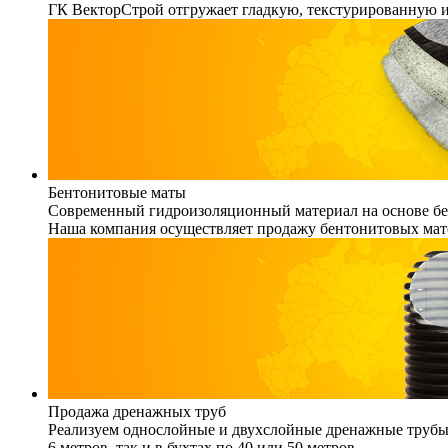
ГК ВекторСтрой отгружает гладкую, текстурированную 
Бентонитовые маты
Современный гидроизоляционный материал на основе бен
Наша компания осуществляет продажу бентонитовых мато
Продажа дренажных труб
Реализуем однослойные и двухслойные дренажные трубы (
6 метров, так и в бухтах по 40 или 50 метров.