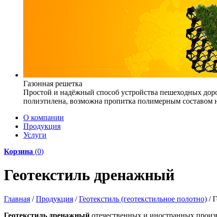
Газонная решетка
Простой и надёжный способ устройства пешеходных доро
полиэтилена, возможна пропитка полимерным составом на
О компании
Продукция
Услуги
Корзина
(
0
)
Геотекстиль дренажный
Главная
/
Продукция
/
Геотекстиль (геотекстильное полотно)
/
Г
Геотекстиль дренажный
отечественных и иностранных произ